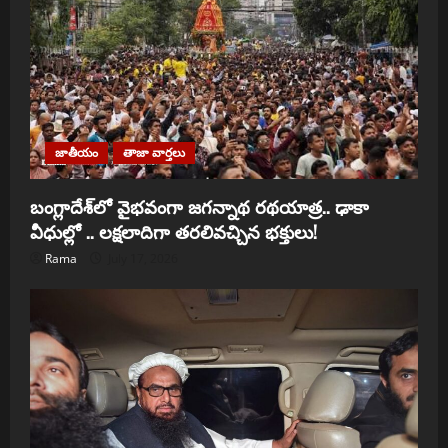
జాతీయం
తాజా వార్తలు
బంగ్లాదేశ్‌లో వైభవంగా జగన్నాథ రథయాత్ర.. ఢాకా
వీధుల్లో .. లక్షలాదిగా తరలివచ్చిన భక్తులు!
Rama
July 17, 2026