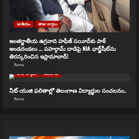
జాతీయం
తాజా వార్తలు
అంతర్జాతీయ ఉగ్రవాది హఫీజ్ సయీద్‌కు పాక్
అండదండలు … పహల్గామ్ దాడిపై NIA ఛార్జ్‌షీట్‌ను
తిరస్కరించిన ఇస్లామాబాద్!
Rama
July 17, 2026
తాజా వార్తలు
తెలంగాణ
నీట్-యుజి ఫలితాల్లో తెలంగాణ విద్యార్థుల సంచలనం..
Rama
July 17, 2026