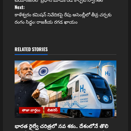
o
Next:
కాళేశ్వరం కమిషన్ నివేదికపై రేపు అసెంబ్లీలో తీవ్ర చర్చకు
s
రంగం సిద్ధం: రాజకీయ రగడ ఖాయం
t
n
RELATED STORIES
a
v
i
g
a
తాజా వార్తలు
బిజినెస్
t
భారత రైల్వే చరిత్రలో నవ శకం.. దేశంలోనే తొలి
i