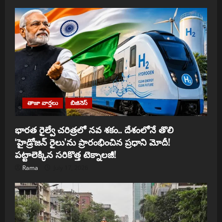
తాజా వార్తలు
బిజినెస్
భారత రైల్వే చరిత్రలో నవ శకం.. దేశంలోనే తొలి
‘హైడ్రోజన్ రైలు’ను ప్రారంభించిన ప్రధాని మోదీ!
పట్టాలెక్కిన సరికొత్త టెక్నాలజీ!
Rama
July 17, 2026