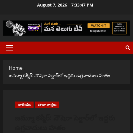
Skip
August 7, 2026
7:33:48 PM
to
content
Primary
Menu
Home
జమ్మూ కశ్మీర్: నౌషెరా సెక్టార్‌లో ఇద్దరు ఉగ్రవాదులు హతం
జాతీయం
తాజా వార్తలు
జమ్మూ కశ్మీర్: నౌషెరా సెక్టార్‌లో ఇద్దరు
ఉగ్రవాదులు హతం