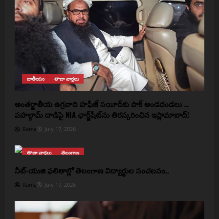
జాతీయం
తాజా వార్తలు
అంతర్జాతీయ ఉగ్రవాది హఫీజ్ సయీద్‌కు పాక్ అండదండలు …
పహల్గామ్ దాడిపై NIA ఛార్జ్‌షీట్‌ను తిరస్కరించిన ఇస్లామాబాద్!
Rama
July 17, 2026
తాజా వార్తలు
తెలంగాణ
నీట్-యుజి ఫలితాల్లో తెలంగాణ విద్యార్థుల సంచలనం..
Rama
July 17, 2026