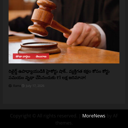
తాజా వార్తలు
తెలంగాణ
రిటైర్డ్ ఉపాధ్యాయుడికి హైకోర్టు షాక్.. వ్యక్తిగత కక్షల కోసం కోర్టు
సమయం వృథా చేసినందుకు ₹1 లక్ష జరిమానా!
Rama
July 17, 2026
Copyright © All rights reserved.
|
MoreNews
by AF
themes.