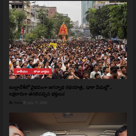
జాతీయం
తాజా వార్తలు
బంగ్లాదేశ్‌లో వైభవంగా జగన్నాథ రథయాత్ర.. ఢాకా వీధుల్లో ..
లక్షలాదిగా తరలివచ్చిన భక్తులు!
Rama
July 17, 2026