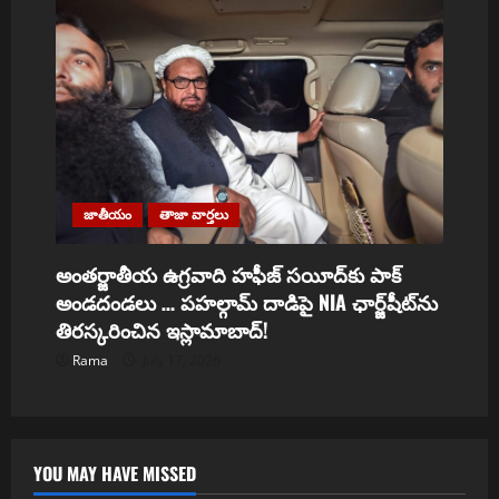
జాతీయం
తాజా వార్తలు
అంతర్జాతీయ ఉగ్రవాది హఫీజ్ సయీద్‌కు పాక్
అండదండలు … పహల్గామ్ దాడిపై NIA ఛార్జ్‌షీట్‌ను
తిరస్కరించిన ఇస్లామాబాద్!
Rama
July 17, 2026
YOU MAY HAVE MISSED