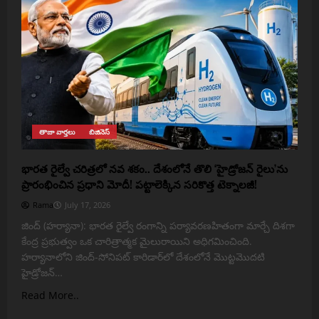
తాజా వార్తలు
బిజినెస్
భారత రైల్వే చరిత్రలో నవ శకం.. దేశంలోనే తొలి ‘హైడ్రోజన్ రైలు’ను
ప్రారంభించిన ప్రధాని మోదీ! పట్టాలెక్కిన సరికొత్త టెక్నాలజీ!
Rama
July 17, 2026
జింద్ (హర్యానా): భారత రైల్వే రంగాన్ని పర్యావరణహితంగా మార్చే దిశగా
కేంద్ర ప్రభుత్వం ఒక చారిత్రాత్మక మైలురాయిని అధిగమించింది.
హర్యానాలోని జింద్-సోనిపట్ కారిడార్‌లో దేశంలోనే మొట్టమొదటి
హైడ్రోజన్…
Read More..