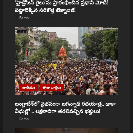
‘హైడ్రోజన్ రైలు’ను ప్రారంభించిన ప్రధాని మోదీ!
o
పట్టాలెక్కిన సరికొత్త టెక్నాలజీ!
Rama
July 17, 2026
n
జాతీయం
తాజా వార్తలు
బంగ్లాదేశ్‌లో వైభవంగా జగన్నాథ రథయాత్ర.. ఢాకా
వీధుల్లో .. లక్షలాదిగా తరలివచ్చిన భక్తులు!
Rama
July 17, 2026