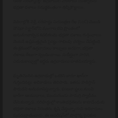
దీంతో సరిహద్దుల్లో ఉగ్రవాదుల చొరబాటు యత్నాలను
భద్రతా దళాలు సమర్థవంతంగా తిప్పికొట్టాయి.
వివరాల్లోకి వెళ్తే, సరిహద్దు నియంత్రణ రేఖ (LoC) వెంబడి
నౌషెరా సెక్టార్‌లోని మంగాల దెవి ప్రాంతంలో
అనుమానాస్పద కదలికలను భద్రతా దళాలు గుర్తించాయి.
వెంటనే అప్రమత్తమైన సైన్యం గాలింపు చర్యలు చేపట్టింది.
ఈ క్రమంలో ఉగ్రవాదులు కాల్పులు జరపగా, భద్రతా
దళాలు దీటుగా స్పందించాయి. సుదీర్ఘంగా సాగిన
ఎదురుకాల్పుల్లో ఇద్దరు ఉగ్రవాదులు హతమయ్యారు.
మృతిచెందిన ఉగ్రవాదుల్లో ఒకరిని బాగూ ఖాన్‌గా
గుర్తించినట్లు అధికారులు తెలిపారు. ఇతను పాకిస్తాన్
పౌరుడని అనుమానిస్తున్నారు. ఘటనా స్థలం నుంచి
భారీగా ఆయుధాలు, మందుగుండు సామగ్రి స్వాధీనం
చేసుకున్నారు. సరిహద్దుల్లో శాంతిభద్రతలను కాపాడేందుకు
భద్రతా దళాలు నిరంతరం కృషి చేస్తున్నాయని అధికారులు
పునరుద్ఘాటించారు. ఈ ఆపరేషన్‌లో పాల్గొన్న సైనికుల