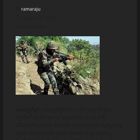
ramaraju
August 30, 2025
1 minute read
జమ్మూకశ్మీర్:
జమ్మూకశ్మీర్‌లోని రాజౌరీ జిల్లా నౌషెరా
సెక్టార్‌లో భద్రతా దళాలు, ఉగ్రవాదుల మధ్య భారీ
ఎన్‌కౌంటర్ జరిగింది. దేశంలోకి చొరబడేందుకు యత్నిస్తున్న
ఇద్దరు ఉగ్రవాదులను భద్రతా దళాలు మట్టుబెట్టాయి.