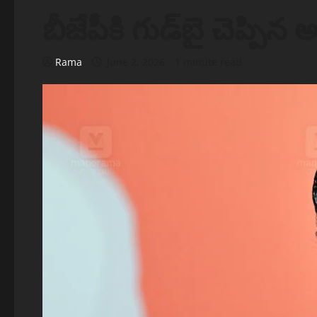
బీజేపీకి గుడ్‌బై చెప్
Rama
June 2, 2026
1 minute read