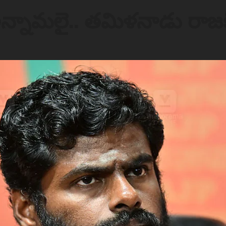
పిన అన్నామలై.. తమిళనాడు ర