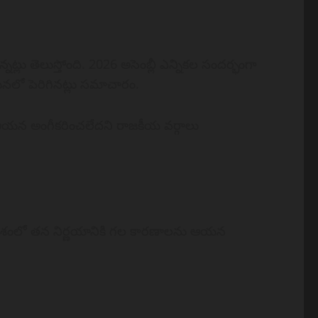
్లు తెలుస్తోంది. 2026 అసెంబ్లీ ఎన్నికల సందర్భంగా
ఆయనలో పెరిగినట్లు సమాచారం.
ి ఆయన అంగీకరించలేదని రాజకీయ వర్గాలు
వేశంలో తన నిర్ణయానికి గల కారణాలను ఆయన