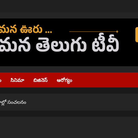
ం
సినిమా
బిజినెస్
ఆరోగ్యం
యాల్లో సంచలనం