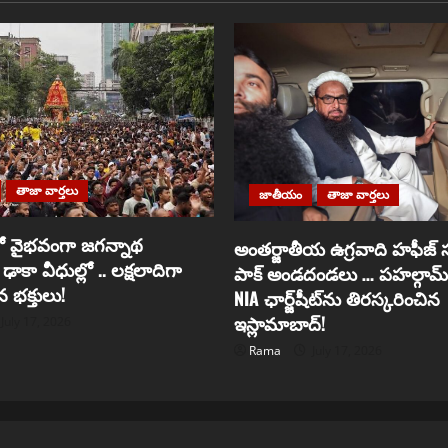
తాజా వార్తలు
జాతీయం
తాజా వార్తలు
‌లో వైభవంగా జగన్నాథ
అంతర్జాతీయ ఉగ్రవాది హఫీజ్ 
ాకా వీధుల్లో .. లక్షలాదిగా
పాక్ అండదండలు … పహల్గామ్ 
 భక్తులు!
NIA ఛార్జ్‌షీట్‌ను తిరస్కరించిన
ఇస్లామాబాద్!
July 17, 2026
Rama
July 17, 2026