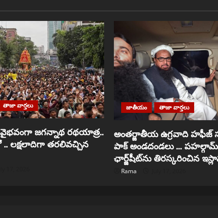
తాజా వార్తలు
జాతీయం
తాజా వార్తలు
లో వైభవంగా జగన్నాథ రథయాత్ర..
అంతర్జాతీయ ఉగ్రవాది హఫీజ్ 
ో .. లక్షలాదిగా తరలివచ్చిన
పాక్ అండదండలు … పహల్గామ్ 
ఛార్జ్‌షీట్‌ను తిరస్కరించిన ఇస్
ly 17, 2026
Rama
July 17, 2026