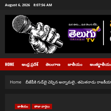
Skip
August 6, 2026
8:07:57 AM
to
content
HOME
ఆంధ్ర ప్రదేశ్
తెలంగాణ
జాతీయం
అంతర్జాతీయ
Home
బీజేపీకి గుడ్‌బై చెప్పిన అన్నామలై.. తమిళనాడు రాజకీ
జాతీయం
తాజా వార్తలు