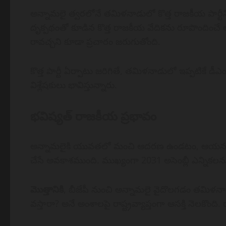
అన్నామలై త్వరలోనే తమిళనాడులో కొత్త రాజకీయ పార్ట
దృక్పథంతో కూడిన కొత్త రాజకీయ వేదికను రూపొందించే ఆల
రావచ్చని కూడా ప్రచారం జరుగుతోంది.
కొత్త పార్టీ ఏర్పాటు జరిగితే, తమిళనాడులో ఇప్పటికే 
విశ్లేషకులు భావిస్తున్నారు.
భవిష్యత్ రాజకీయ ప్రభావం
అన్నామలైకి యువతలో మంచి ఆదరణ ఉండటం, ఆయనకు ఉ
చేసే అవకాశముంది. ముఖ్యంగా 2031 అసెంబ్లీ ఎన్నికలను 
మొత్తానికి
, బీజేపీ నుంచి అన్నామలై వైదొలగడం తమిళనాడ
వస్తారా? అనే అంశాలపై రాష్ట్రవ్యాప్తంగా ఆసక్తి నెలక