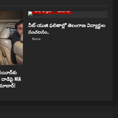
తాజా వార్తలు
తెలంగాణ
నీట్-యుజి ఫలితాల్లో తెలంగాణ విద్యార్థుల
సంచలనం..
Rama
July 17, 2026
సయీద్‌కు
దాడిపై NIA
లామాబాద్!