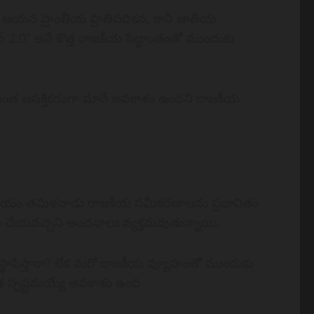
. ఆయన ప్రాంతీయ ప్రాతిపదికన, కానీ జాతీయ
న్ 2.0” అనే కొత్త రాజకీయ సిద్ధాంతంతో ముందుకు
టీ మరింత ఆసక్తికరంగా మారే అవకాశం ఉందని రాజకీయ
్ణయం తమిళనాడు రాజకీయ సమీకరణాలను ప్రభావితం
త్నం చేయవచ్చని అంచనాలు వ్యక్తమవుతున్నాయి.
 స్థాపిస్తారా? లేక మరో రాజకీయ వ్యూహంతో ముందుకు
ంత స్పష్టమయ్యే అవకాశం ఉంది