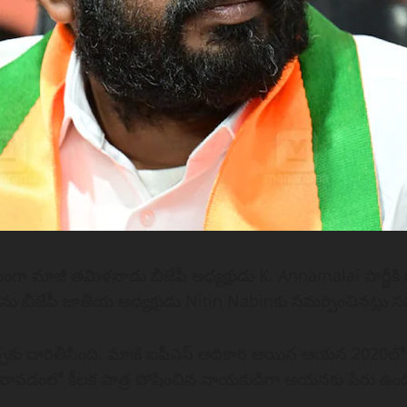
ా మాజీ తమిళనాడు బీజేపీ అధ్యక్షుడు K. Annamalai పార్టీకి 
బీజేపీ జాతీయ అధ్యక్షుడు Nitin Nabinకు సమర్పించినట్లు 
కు దారితీసింది. మాజీ ఐపీఎస్ అధికారి అయిన ఆయన 2020లో బీజేప
ీసుకురావడంలో కీలక పాత్ర పోషించిన నాయకుడిగా ఆయనకు పేరు ఉంద