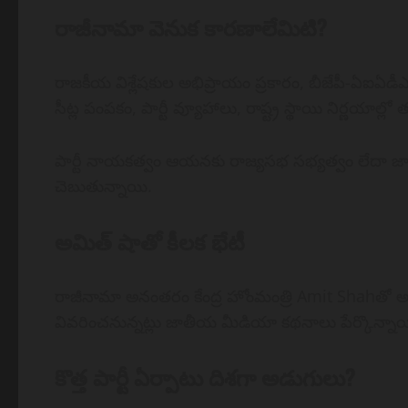
రాజీనామా వెనుక కారణాలేమిటి?
రాజకీయ విశ్లేషకుల అభిప్రాయం ప్రకారం, బీజేపీ-ఏఐఏడీఎం
సీట్ల పంపకం, పార్టీ వ్యూహాలు, రాష్ట్ర స్థాయి నిర్ణ
పార్టీ నాయకత్వం ఆయనకు రాజ్యసభ సభ్యత్వం లేదా జాత
చెబుతున్నాయి.
అమిత్ షాతో కీలక భేటీ
రాజీనామా అనంతరం కేంద్ర హోంమంత్రి Amit Shahతో 
వివరించనున్నట్లు జాతీయ మీడియా కథనాలు పేర్కొన్నాయ
కొత్త పార్టీ ఏర్పాటు దిశగా అడుగులు?