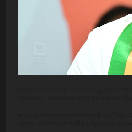
తమిళనాడు రాజకీయాల్లో సంచలనం సృష్టించిన పరిణామంగ
వెల్లడించాయి. మంగళవారం ఆయన తన రాజీనామా లేఖను 
అన్నామలై రాజీనామా తమిళనాడు రాజకీయాల్లో పెద్ద చర్చ
ఎదిగారు. తమిళనాడులో బీజేపీకి ప్రత్యేక గుర్తింపు త