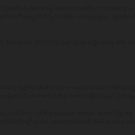
ీని ప్రారంభించే అవకాశాలపై ఊహాగానాలు జోరుగా సాగుతున్నాయి
ోచనలో ఉన్నారని కొన్ని నివేదికలు సూచిస్తున్నాయి. “డ్రావిడియ
డీఎంకే, ఏఐఏడీఎంకే, టీవీకే (TVK) వంటి ప్రధాన పార్టీల మధ్య పో
న్న వ్యక్తిగత ఇమేజ్ కారణంగా ఆయన తదుపరి రాజకీయ నిర
లక్ష్యంగా చేసుకుని ఆయన కొత్త రాజకీయ శక్తిని నిర్మించే ప్రయ
ు రాజకీయాల్లో ఒక కీలక మలుపుగా మారింది. ఆయన కొత్త పార్టీ
ొంది. రాబోయే రోజుల్లో ఆయన అధికారిక ప్రకటనతో రాజకీయ దిశ మరి