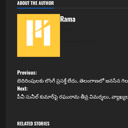
ABOUT THE AUTHOR
Rama
Editor
View All Posts
P
Previous:
బెదిరింపులకు లొంగే ప్రసక్తే లేదు.. తెలంగాణలో జనసేన గె
o
Next:
s
పీవీ సునీల్ కుమార్‌పై రఘురామ తీవ్ర విమర్శలు.. వ్యా
t
n
RELATED STORIES