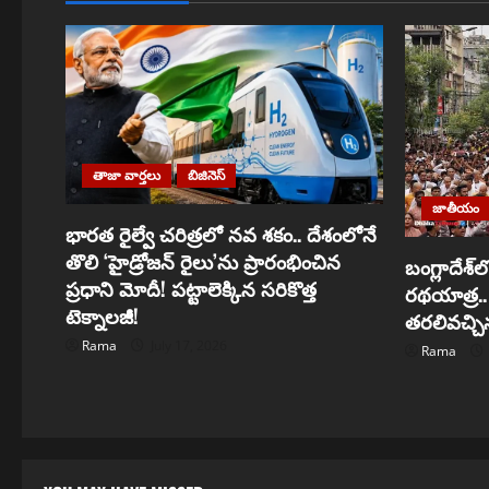
a
v
i
g
తాజా వార్తలు
బిజినెస్
a
జాతీయం
భారత రైల్వే చరిత్రలో నవ శకం.. దేశంలోనే
t
తొలి ‘హైడ్రోజన్ రైలు’ను ప్రారంభించిన
బంగ్లాదేశ్
i
ప్రధాని మోదీ! పట్టాలెక్కిన సరికొత్త
రథయాత్ర.. ఢ
టెక్నాలజీ!
తరలివచ్చిన
o
Rama
July 17, 2026
Rama
n