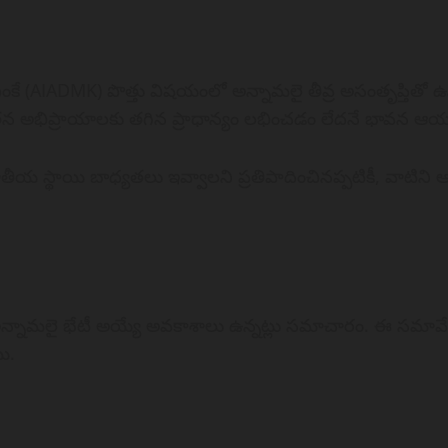
కే (AIADMK) పొత్తు విషయంలో అన్నామలై తీవ్ర అసంతృప్తితో ఉన్నట
యాల్లో తన అభిప్రాయాలకు తగిన ప్రాధాన్యం లభించడం లేదనే భావన 
ీయ స్థాయి బాధ్యతలు ఇవ్వాలని ప్రతిపాదించినప్పటికీ, వాటిన
అన్నామలై భేటీ అయ్యే అవకాశాలు ఉన్నట్లు సమాచారం. ఈ సమా
ి.