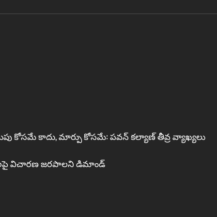
లుపు కోసమే కాదు, మార్పు కోసమే: పవన్‌ కల్యాణ్ తీవ్ర వ్యాఖ్యలు
ఖ్యలపై విచారణ జరపాలని డిమాండ్