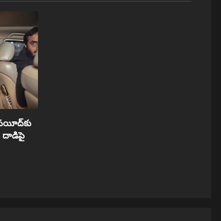
సయీద్‌కు
దాడిపై