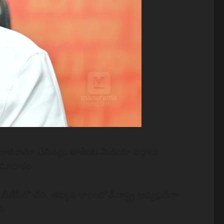
రాజీనామా చేసినట్లు జాతీయ మీడియా వర్గాలు
సమాచారం.
ీలో చేరి, తక్కువ కాలంలోనే రాష్ట్ర అధ్యక్షుడిగా
ి.