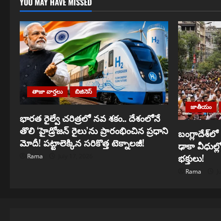
YOU MAY HAVE MISSED
తాజా వార్తలు
బిజినెస్
జాతీయం
భారత రైల్వే చరిత్రలో నవ శకం.. దేశంలోనే
తొలి ‘హైడ్రోజన్ రైలు’ను ప్రారంభించిన ప్రధాని
బంగ్లాదేశ్‌
మోదీ! పట్టాలెక్కిన సరికొత్త టెక్నాలజీ!
ఢాకా వీధుల్ల
భక్తులు!
Rama
July 17, 2026
Rama
Ju